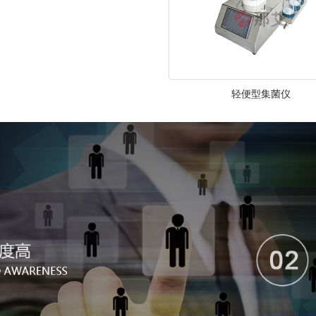
轻便型集菌仪