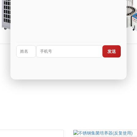
实验型冷水机
水浴氮吹仪
发送